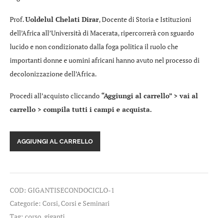
Prof.
Uoldelul Chelati Dirar
, Docente di Storia e Istituzioni
dell’Africa all’Università di Macerata, ripercorrerà con sguardo
lucido e non condizionato dalla foga politica il ruolo che
importanti donne e uomini africani hanno avuto nel processo di
decolonizzazione dell’Africa.
Procedi all’acquisto cliccando
“Aggiungi al carrello” > vai al
carrello > compila tutti i campi e acquista.
Giganti
AGGIUNGI AL CARRELLO
d'Africa
-
Video-
registrazioni
del
COD:
GIGANTISECONDOCICLO-1
corso
on
Categorie:
Corsi
,
Corsi e Seminari
line
Tag:
corso
,
giganti