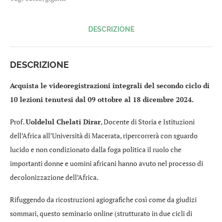
sui
leader
che
hanno
DESCRIZIONE
fatto
la
storia
DESCRIZIONE
(secondo
ciclo
10
Acquista le videoregistrazioni integrali del secondo ciclo di
lezioni)
10 lezioni tenutesi dal 09 ottobre al 18 dicembre 2024.
quantità
Prof.
Uoldelul Chelati Dirar
, Docente di Storia e Istituzioni
dell’Africa all’Università di Macerata, ripercorrerà con sguardo
lucido e non condizionato dalla foga politica il ruolo che
importanti donne e uomini africani hanno avuto nel processo di
decolonizzazione dell’Africa.
Rifuggendo da ricostruzioni agiografiche così come da giudizi
sommari, questo seminario online (strutturato in due cicli di