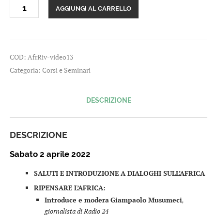
Video-
AGGIUNGI AL CARRELLO
registrazione
seminario
Dialoghi
sull'Africa
2022
COD:
AfrRiv-video13
quantità
Categoria:
Corsi e Seminari
DESCRIZIONE
DESCRIZIONE
Sabato 2 aprile 2022
SALUTI E INTRODUZIONE A DIALOGHI SULL’AFRICA
RIPENSARE L’AFRICA:
Introduce e modera
Giampaolo Musumeci
,
giornalista di Radio 24