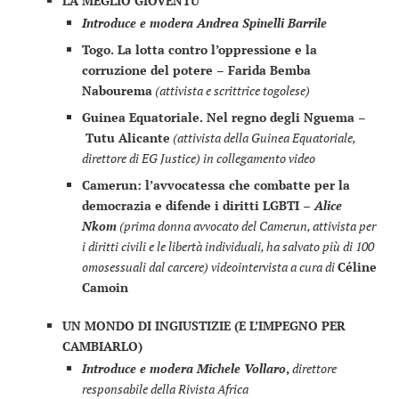
LA MEGLIO GIOVENTÙ
Introduce e modera Andrea Spinelli Barrile
Togo. La lotta contro l’oppressione e la
corruzione del potere –
Farida Bemba
Nabourema
(attivista e scrittrice togolese)
Guinea Equatoriale. Nel regno degli Nguema –
Tutu Alicante
(attivista della Guinea Equatoriale,
direttore di EG Justice) in collegamento video
Camerun: l’avvocatessa che combatte per la
democrazia e difende i diritti LGBTI
– Alice
Nkom
(prima donna avvocato del Camerun, attivista per
i diritti civili e le libertà individuali, ha salvato più di 100
omosessuali dal carcere)
videointervista a cura di
Céline
Camoin
UN MONDO DI INGIUSTIZIE (E L’IMPEGNO PER
CAMBIARLO)
Introduce e modera Michele Vollaro
,
direttore
responsabile della Rivista Africa