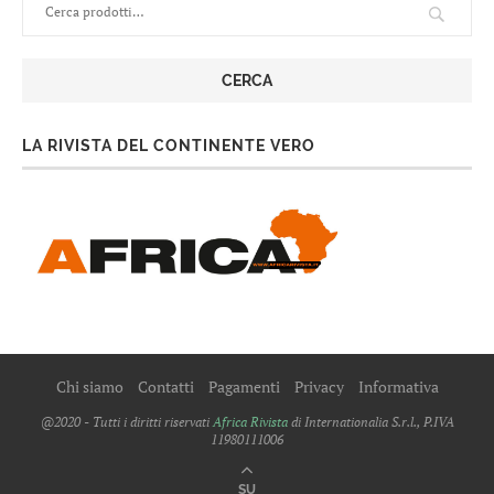
CERCA
LA RIVISTA DEL CONTINENTE VERO
Chi siamo
Contatti
Pagamenti
Privacy
Informativa
@2020 - Tutti i diritti riservati
Africa Rivista
di Internationalia S.r.l., P.IVA
11980111006
SU