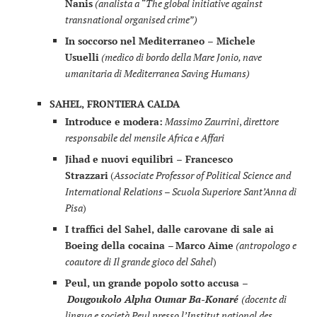
Nanis
(analista a “The global initiative against
transnational organised crime”)
In soccorso nel Mediterraneo
– Michele
Usuelli
(medico di bordo della Mare Jonio, nave
umanitaria di Mediterranea Saving Humans)
SAHEL, FRONTIERA CALDA
Introduce e modera:
Massimo Zaurrini
,
direttore
responsabile del mensile Africa e Affari
Jihad e nuovi equilibri
–
Francesco
Strazzari
(
Associate Professor of Political Science and
International Relations
–
Scuola Superiore Sant’Anna di
Pisa
)
I traffici del Sahel, dalle carovane di sale ai
Boeing della cocaina
–
Marco Aime
(antropologo e
coautore di Il grande gioco del Sahel
)
Peul, un grande popolo sotto accusa
–
Dougoukolo Alpha Oumar Ba-Konaré
(docente di
lingua e società Peul presso l’Institut national des