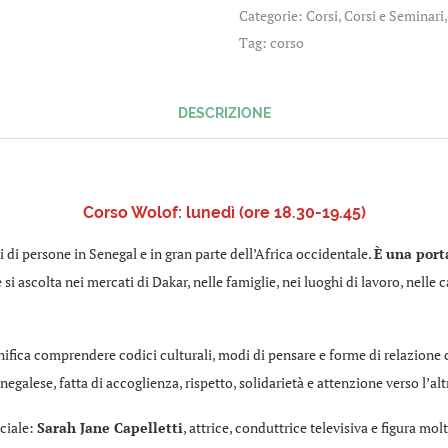
lingua
Categorie:
Corsi
,
Corsi e Seminari
e
Tag:
corso
cultura
quantità
DESCRIZIONE
Corso Wolof: lunedì (ore 18.30-19.45)
i di persone in Senegal e in gran parte dell’Africa occidentale.
È una porta
 si ascolta nei mercati di Dakar, nelle famiglie, nei luoghi di lavoro, nelle
ifica comprendere codici culturali, modi di pensare e forme di relazione c
enegalese, fatta di accoglienza, rispetto, solidarietà e attenzione verso l’alt
ciale:
Sarah Jane Capelletti
, attrice, conduttrice televisiva e figura mo