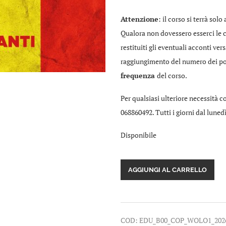
Attenzione
: il corso si terrà so
Qualora non dovessero esserci le c
restituiti gli eventuali acconti vers
raggiungimento del numero dei post
frequenza
del corso.
Per qualsiasi ulteriore necessità co
068860492. Tutti i giorni dal lunedì
Disponibile
WOLOF
AGGIUNGI AL CARRELLO
-
iscrizione
al
corso
online
COD:
EDU_B00_COP_WOLO1_202
di