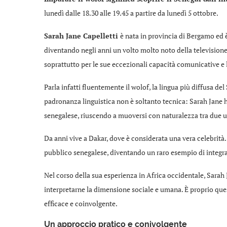
lunedì dalle 18.30 alle 19.45 a partire da lunedì 5 ottobre.
Sarah Jane Capelletti
è nata in provincia di Bergamo ed è
diventando negli anni un volto molto noto della televisione 
soprattutto per le sue eccezionali capacità comunicative e 
Parla infatti fluentemente il wolof, la lingua più diffusa d
padronanza linguistica non è soltanto tecnica: Sarah Jane h
senegalese, riuscendo a muoversi con naturalezza tra due uni
Da anni vive a Dakar, dove è considerata una vera celebrità
pubblico senegalese, diventando un raro esempio di integra
Nel corso della sua esperienza in Africa occidentale, Sarah
interpretarne la dimensione sociale e umana. È proprio ques
efficace e coinvolgente.
Un approccio pratico e conivolgente