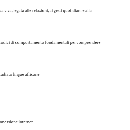
 viva, legata alle relazioni, ai gesti quotidiani e alla
ni e codici di comportamento fondamentali per comprendere
tudiato lingue africane.
onnessione internet.