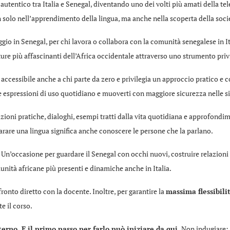
autentico tra Italia e Senegal, diventando uno dei volti più amati della te
 solo nell’apprendimento della lingua, ma anche nella scoperta della soc
gio in Senegal, per chi lavora o collabora con la comunità senegalese in Ita
re più affascinanti dell’Africa occidentale attraverso uno strumento privi
 accessibile anche a chi parte da zero e privilegia un approccio pratico e 
 espressioni di uso quotidiano e muoverti con maggiore sicurezza nelle sit
zioni pratiche, dialoghi, esempi tratti dalla vita quotidiana e approfond
parare una lingua significa anche conoscere le persone che la parlano.
Un’occasione per guardare il Senegal con occhi nuovi, costruire relazion
nità africane più presenti e dinamiche anche in Italia.
fronto diretto con la docente. Inoltre, per garantire la
massima flessibili
e il corso.
terno. E il primo passo per farlo può iniziare da qui.
Non indugiare: i