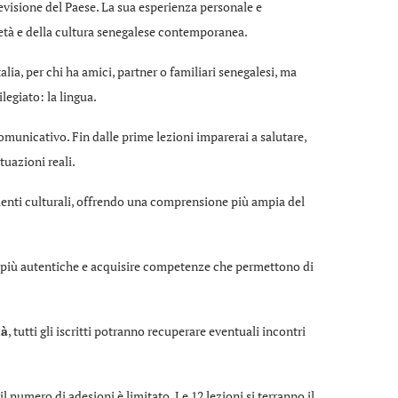
levisione del Paese. La sua esperienza personale e
ietà e della cultura senegalese contemporanea.
lia, per chi ha amici, partner o familiari senegalesi, ma
legiato: la lingua.
comunicativo. Fin dalle prime lezioni imparerai a salutare,
uazioni reali.
imenti culturali, offrendo una comprensione più ampia del
i più autentiche e acquisire competenze che permettono di
tà
, tutti gli iscritti potranno recuperare eventuali incontri
l numero di adesioni è limitato. Le 12 lezioni si terranno il