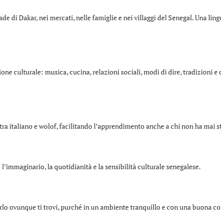
de di Dakar, nei mercati, nelle famiglie e nei villaggi del Senegal. Una lingua
one culturale: musica, cucina, relazioni sociali, modi di dire, tradizio
tra italiano e wolof, facilitando l’apprendimento anche a chi non ha mai s
’immaginario, la quotidianità e la sensibilità culturale senegalese.
uirlo ovunque ti trovi, purché in un ambiente tranquillo e con una buona c