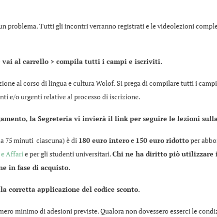
sun problema. Tutti gli incontri verranno registrati e le videolezioni comp
vai al carrello > compila tutti i campi e iscriviti.
ione al corso di lingua e cultura Wolof. Si prega di compilare tutti i campi,
i e/o urgenti relative al processo di iscrizione.
mento, la Segreteria vi invierà il link per seguire le lezioni sul
da 75 minuti ciascuna) è di
180 euro intero
e
150 euro ridotto
per abbo
 e Affari
e per gli studenti universitari.
Chi ne ha diritto piò utilizzar
e in fase di acquisto.
 la corretta applicazione del codice sconto.
umero minimo di adesioni previste. Qualora non dovessero esserci le condizi