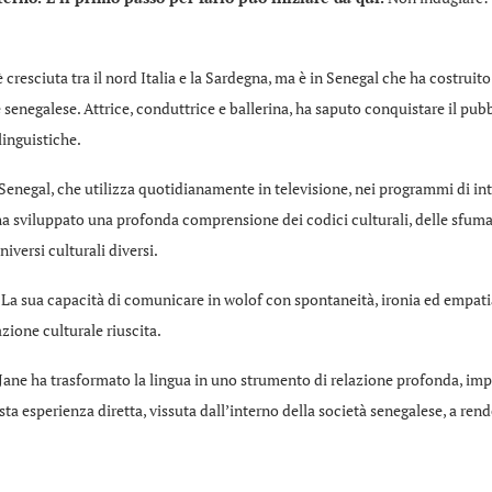
 cresciuta tra il nord Italia e la Sardegna, ma è in Senegal che ha costruit
senegalese. Attrice, conduttrice e ballerina, ha saputo conquistare il pub
linguistiche.
el Senegal, che utilizza quotidianamente in televisione, nei programmi di in
a sviluppato una profonda comprensione dei codici culturali, delle sfumat
versi culturali diversi.
. La sua capacità di comunicare in wolof con spontaneità, ironia ed empati
zione culturale riuscita.
 Jane ha trasformato la lingua in uno strumento di relazione profonda, imp
ta esperienza diretta, vissuta dall’interno della società senegalese, a re