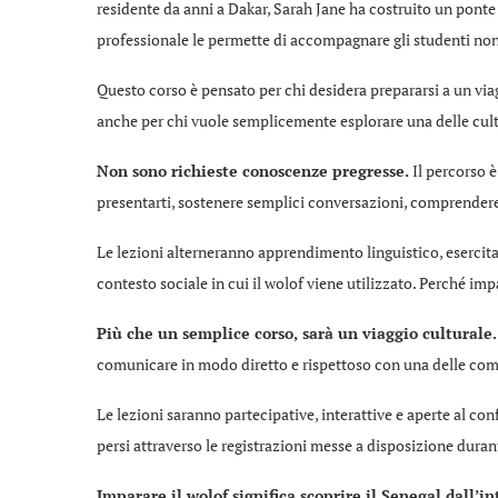
residente da anni a Dakar, Sarah Jane ha costruito un ponte 
professionale le permette di accompagnare gli studenti non
Questo corso è pensato per chi desidera prepararsi a un viag
anche per chi vuole semplicemente esplorare una delle cultu
Non sono richieste conoscenze pregresse.
Il percorso è
presentarti, sostenere semplici conversazioni, comprendere
Le lezioni alterneranno apprendimento linguistico, esercita
contesto sociale in cui il wolof viene utilizzato. Perché im
Più che un semplice corso, sarà un viaggio culturale.
comunicare in modo diretto e rispettoso con una delle comu
Le lezioni saranno partecipative, interattive e aperte al con
persi attraverso le registrazioni messe a disposizione durant
Imparare il wolof significa scoprire il Senegal dall’in