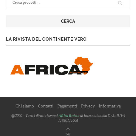
CERCA
LA RIVISTA DEL CONTINENTE VERO
Chi siamo
Contatti
Pagamenti
Privacy
Informativa
@2020 - Tutti i diritti riservati
Africa Rivista
di Internationalia S.r.l., P.IVA
11980111006
SU