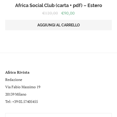
Africa Social Club (carta + pdf) – Estero
Il
Il
€
120,00
€
90,00
prezzo
prezzo
originale
attuale
AGGIUNGI AL CARRELLO
era:
è:
€120,00.
€90,00.
Africa Rivista
Redazione
Via Fabio Massimo 19
20139 Milano
Tel: +39 02.57405455