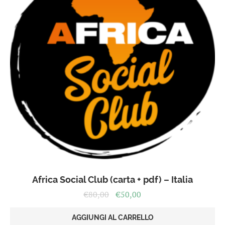
Africa Social Club (carta + pdf) – Italia
Il
Il
€
80,00
€
50,00
prezzo
prezzo
originale
attuale
AGGIUNGI AL CARRELLO