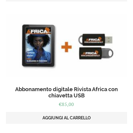
era:
è:
€80,00.
€50,00.
Abbonamento digitale Rivista Africa con
chiavetta USB
€
85,00
AGGIUNGI AL CARRELLO