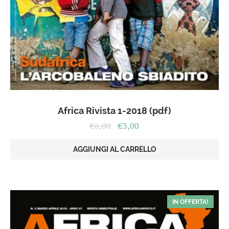
Africa Rivista 1-2018 (pdf)
Il
Il
€
6,00
€
3,00
prezzo
prezzo
originale
attuale
AGGIUNGI AL CARRELLO
era:
è:
€6,00.
€3,00.
IN OFFERTA!