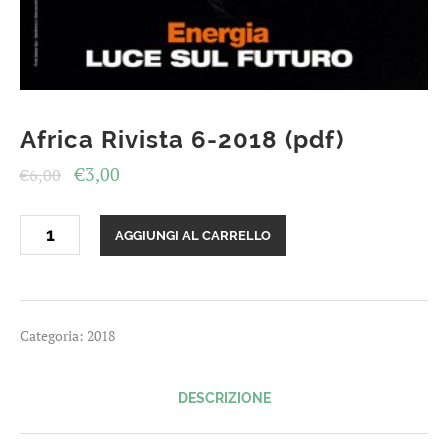
Africa Rivista 6-2018 (pdf)
Il
Il
€
3,00
€
6,00
prezzo
prezzo
Africa
originale
attuale
AGGIUNGI AL CARRELLO
Rivista
era:
è:
6-
2018
€6,00.
€3,00.
(pdf)
quantità
Categoria:
2018
DESCRIZIONE