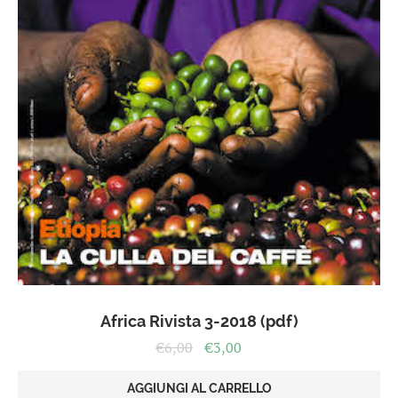
Africa Rivista 3-2018 (pdf)
Il
Il
€
6,00
€
3,00
prezzo
prezzo
originale
attuale
AGGIUNGI AL CARRELLO