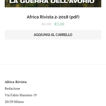
Africa Rivista 2-2018 (pdf)
Il
Il
€
6,00
€
3,00
prezzo
prezzo
originale
attuale
AGGIUNGI AL CARRELLO
era:
è:
€6,00.
€3,00.
Africa Rivista
Redazione
Via Fabio Massimo 19
20139 Milano