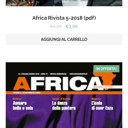
Africa Rivista 5-2018 (pdf)
Il
Il
€
6,00
€
3,00
prezzo
prezzo
originale
attuale
AGGIUNGI AL CARRELLO
era:
è:
€6,00.
€3,00.
IN OFFERTA!