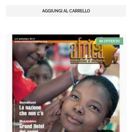
prezzo
prezzo
originale
attuale
AGGIUNGI AL CARRELLO
era:
è:
€6,00.
€3,00.
IN OFFERTA!