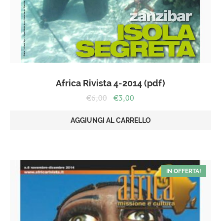
Africa Rivista 4-2014 (pdf)
Il
Il
€
6,00
€
3,00
prezzo
prezzo
originale
attuale
AGGIUNGI AL CARRELLO
era:
è:
€6,00.
€3,00.
IN OFFERTA!