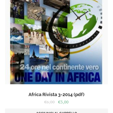
Africa Rivista 3-2014 (pdf)
Il
Il
€
6,00
€
3,00
prezzo
prezzo
originale
attuale