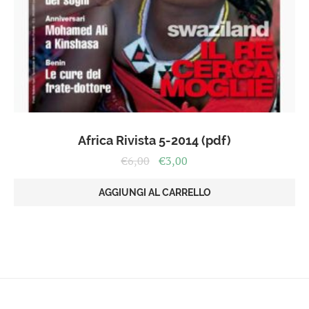
Africa Rivista 5-2014 (pdf)
Il
Il
€
6,00
€
3,00
prezzo
prezzo
originale
attuale
AGGIUNGI AL CARRELLO
era:
è:
€6,00.
€3,00.