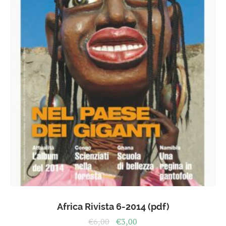
Africa Rivista 6-2014 (pdf)
Il
Il
€
6,00
€
3,00