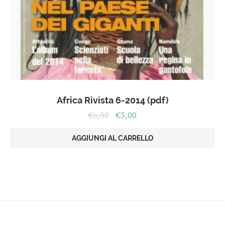
Africa Rivista 6-2014 (pdf)
Il
Il
€
6,00
€
3,00
prezzo
prezzo
originale
attuale
AGGIUNGI AL CARRELLO
era:
è:
€6,00.
€3,00.