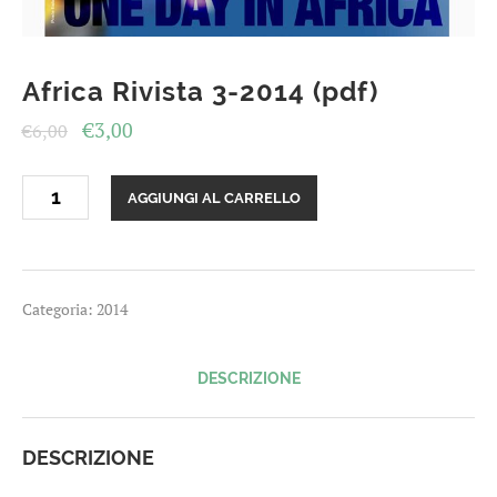
Africa Rivista 3-2014 (pdf)
Il
Il
€
3,00
€
6,00
prezzo
prezzo
Africa
originale
attuale
AGGIUNGI AL CARRELLO
Rivista
era:
è:
3-
2014
€6,00.
€3,00.
(pdf)
quantità
Categoria:
2014
DESCRIZIONE
DESCRIZIONE