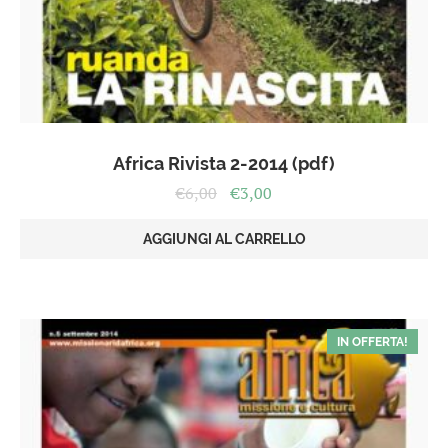
Africa Rivista 2-2014 (pdf)
Il
Il
€
6,00
€
3,00
prezzo
prezzo
originale
attuale
AGGIUNGI AL CARRELLO
era:
è:
€6,00.
€3,00.
IN OFFERTA!