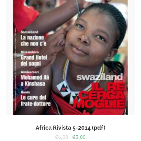
Africa Rivista 5-2014 (pdf)
Il
Il
€
6,00
€
3,00