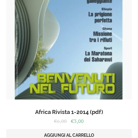
Africa Rivista 1-2014 (pdf)
Il
Il
€
6,00
€
3,00
prezzo
prezzo
originale
attuale
AGGIUNGI AL CARRELLO