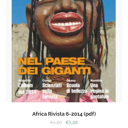
Africa Rivista 6-2014 (pdf)
Il
Il
€
6,00
€
3,00