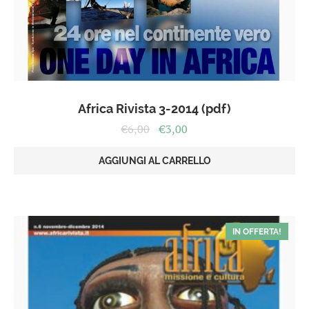
Africa Rivista 3-2014 (pdf)
Il
Il
€
6,00
€
3,00
prezzo
prezzo
originale
attuale
AGGIUNGI AL CARRELLO
era:
è:
€6,00.
€3,00.
IN OFFERTA!