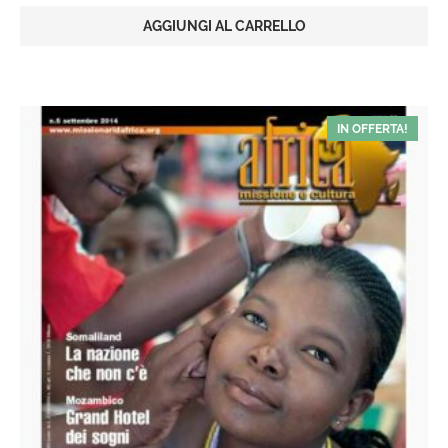
prezzo
prezzo
originale
attuale
AGGIUNGI AL CARRELLO
era:
è:
€6,00.
€3,00.
IN OFFERTA!