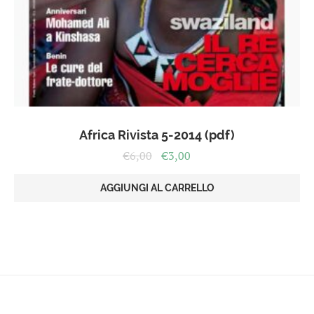
Africa Rivista 5-2014 (pdf)
Il
Il
€
6,00
€
3,00
prezzo
prezzo
originale
attuale
AGGIUNGI AL CARRELLO
era:
è:
€6,00.
€3,00.