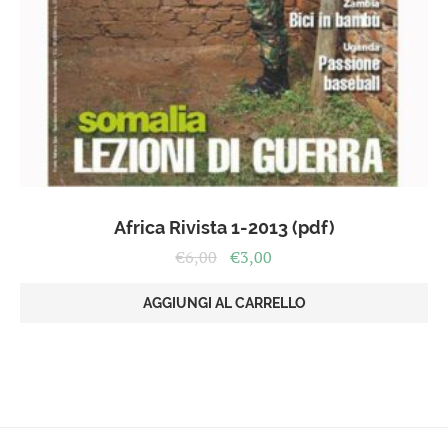
Africa Rivista 1-2013 (pdf)
Il
Il
€
6,00
€
3,00
prezzo
prezzo
originale
attuale
AGGIUNGI AL CARRELLO
era:
è:
€6,00.
€3,00.