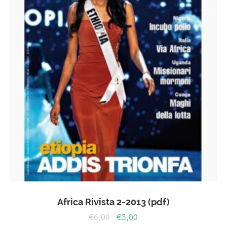
Africa Rivista 2-2013 (pdf)
Il
Il
€
6,00
€
3,00