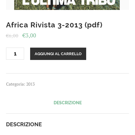
Africa Rivista 3-2013 (pdf)
Il
Il
€
3,00
€
6,00
prezzo
prezzo
Africa
originale
attuale
AGGIUNGI AL CARRELLO
Rivista
era:
è:
3-
2013
€6,00.
€3,00.
(pdf)
quantità
Categoria:
2013
DESCRIZIONE
DESCRIZIONE