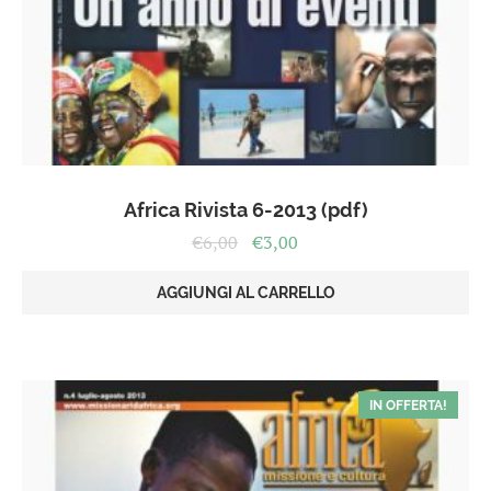
Africa Rivista 6-2013 (pdf)
Il
Il
€
6,00
€
3,00
prezzo
prezzo
originale
attuale
AGGIUNGI AL CARRELLO
era:
è:
€6,00.
€3,00.
IN OFFERTA!