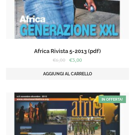
Africa Rivista 5-2013 (pdf)
Il
Il
€
6,00
€
3,00
prezzo
prezzo
originale
attuale
AGGIUNGI AL CARRELLO
era:
è:
€6,00.
€3,00.
IN OFFERTA!