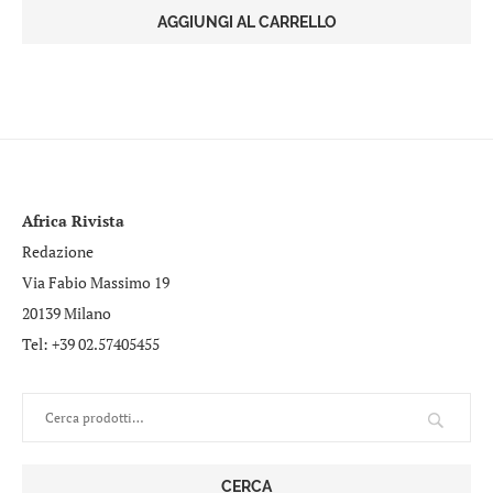
originale
attuale
AGGIUNGI AL CARRELLO
era:
è:
€6,00.
€3,00.
Africa Rivista
Redazione
Via Fabio Massimo 19
20139 Milano
Tel: +39 02.57405455
CERCA