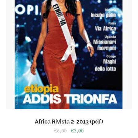
Africa Rivista 2-2013 (pdf)
Il
Il
€
6,00
€
3,00
prezzo
prezzo