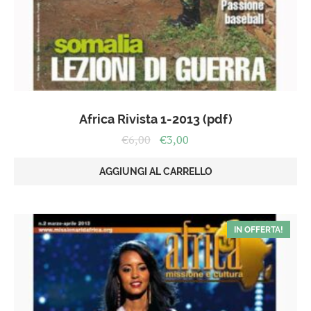
Africa Rivista 1-2013 (pdf)
Il
Il
€
6,00
€
3,00
prezzo
prezzo
originale
attuale
AGGIUNGI AL CARRELLO
era:
è:
€6,00.
€3,00.
IN OFFERTA!