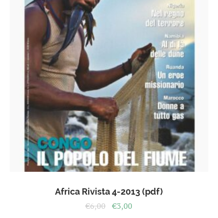
Africa Rivista 4-2013 (pdf)
Il
Il
€
6,00
€
3,00
prezzo
prezzo