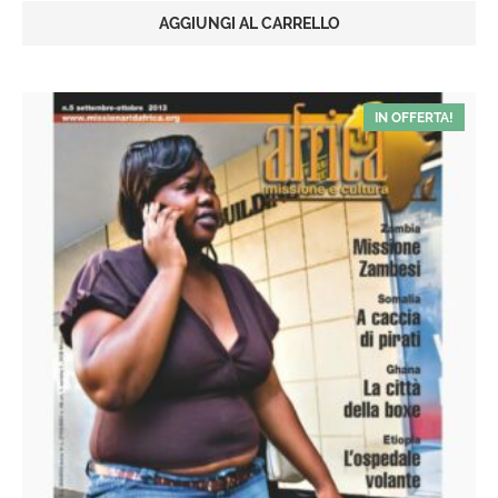
originale
attuale
AGGIUNGI AL CARRELLO
era:
è:
€6,00.
€3,00.
IN OFFERTA!