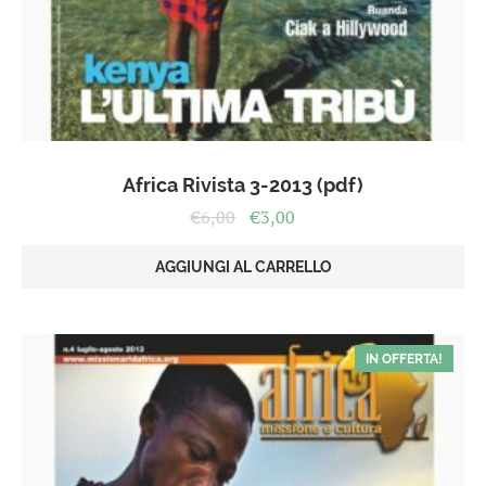
Africa Rivista 3-2013 (pdf)
Il
Il
€
6,00
€
3,00
prezzo
prezzo
originale
attuale
AGGIUNGI AL CARRELLO
era:
è:
€6,00.
€3,00.
IN OFFERTA!