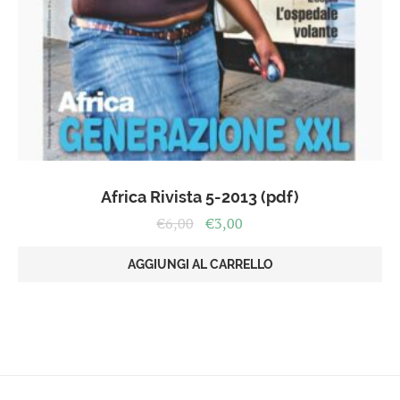
Africa Rivista 5-2013 (pdf)
Il
Il
€
6,00
€
3,00
prezzo
prezzo
originale
attuale
AGGIUNGI AL CARRELLO
era:
è:
€6,00.
€3,00.