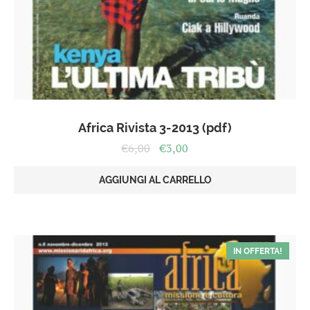
Africa Rivista 3-2013 (pdf)
Il
Il
€
6,00
€
3,00
prezzo
prezzo
originale
attuale
AGGIUNGI AL CARRELLO
era:
è:
€6,00.
€3,00.
IN OFFERTA!