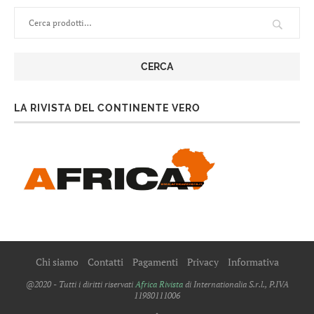
CERCA
LA RIVISTA DEL CONTINENTE VERO
Chi siamo
Contatti
Pagamenti
Privacy
Informativa
@2020 - Tutti i diritti riservati
Africa Rivista
di Internationalia S.r.l., P.IVA
11980111006