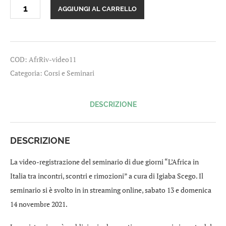
Video-
AGGIUNGI AL CARRELLO
registrazione
seminario
L'Africa
in
Italia
COD:
AfrRiv-video11
quantità
Categoria:
Corsi e Seminari
DESCRIZIONE
DESCRIZIONE
La video-registrazione del seminario di due giorni “L’Africa in
Italia tra incontri, scontri e rimozioni” a cura di Igiaba Scego. Il
seminario si è svolto in in streaming online, sabato 13 e domenica
14 novembre 2021.