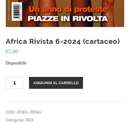
Africa Rivista 6-2024 (cartaceo)
€
7,00
Disponibile
Africa
AGGIUNGI AL CARRELLO
Rivista
6-
2024
(cartaceo)
quantità
COD:
AfrRiv-20246c
Categoria:
2024