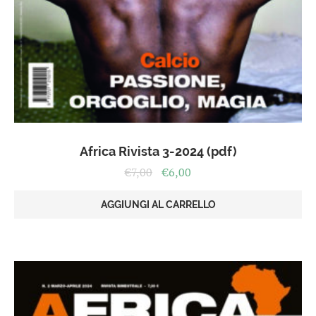
Africa Rivista 3-2024 (pdf)
Il
Il
€
7,00
€
6,00
prezzo
prezzo
originale
attuale
AGGIUNGI AL CARRELLO
era:
è:
€7,00.
€6,00.