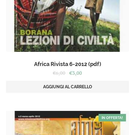
Africa Rivista 6-2012 (pdf)
Il
Il
€
6,00
€
3,00
prezzo
prezzo
originale
attuale
AGGIUNGI AL CARRELLO
era:
è:
€6,00.
€3,00.
IN OFFERTA!