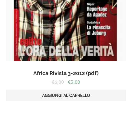
Africa Rivista 3-2012 (pdf)
Il
Il
€
6,00
€
3,00
prezzo
prezzo
originale
attuale
AGGIUNGI AL CARRELLO
era:
è:
€6,00.
€3,00.