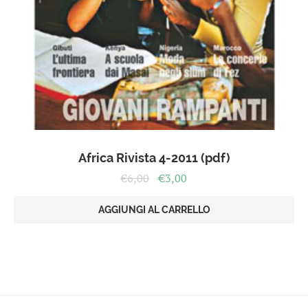
Africa Rivista 4-2011 (pdf)
Il
Il
€
6,00
€
3,00
prezzo
prezzo
originale
attuale
AGGIUNGI AL CARRELLO
era:
è:
€6,00.
€3,00.