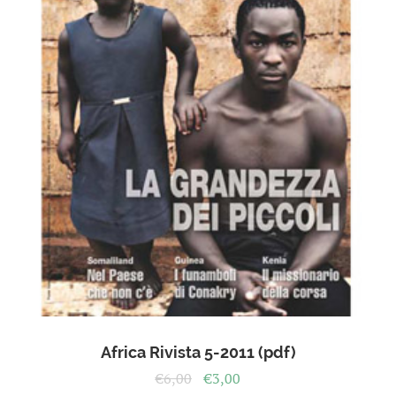
Africa Rivista 5-2011 (pdf)
Il
Il
€
6,00
€
3,00