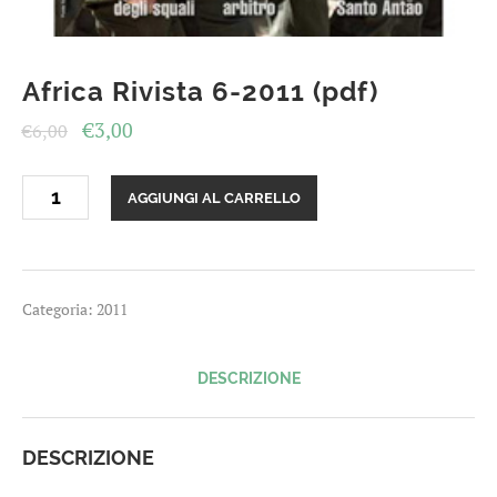
Africa Rivista 6-2011 (pdf)
Il
Il
€
3,00
€
6,00
prezzo
prezzo
Africa
originale
attuale
AGGIUNGI AL CARRELLO
Rivista
era:
è:
6-
2011
€6,00.
€3,00.
(pdf)
quantità
Categoria:
2011
DESCRIZIONE
DESCRIZIONE