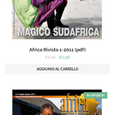
Africa Rivista 1-2011 (pdf)
Il
Il
€
6,00
€
3,00
prezzo
prezzo
originale
attuale
AGGIUNGI AL CARRELLO
era:
è:
€6,00.
€3,00.
IN OFFERTA!