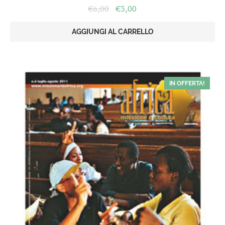
Il
Il
€
6,00
€
3,00
prezzo
prezzo
originale
attuale
AGGIUNGI AL CARRELLO
era:
è:
€6,00.
€3,00.
IN OFFERTA!