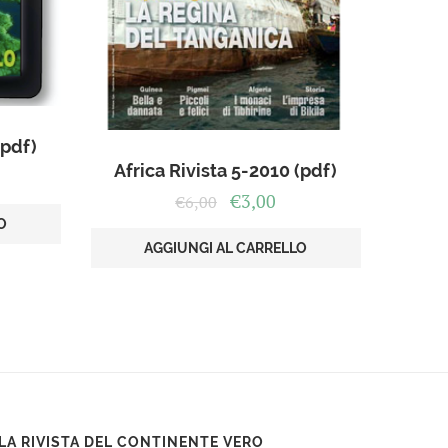
(pdf)
Africa Rivista 5-2010 (pdf)
ezzo
Il
Il
€
3,00
€
6,00
uale
prezzo
prezzo
O
originale
attuale
AGGIUNGI AL CARRELLO
00.
era:
è:
€6,00.
€3,00.
LA RIVISTA DEL CONTINENTE VERO