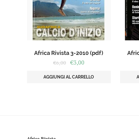
Africa Rivista 3-2010 (pdf)
Afri
Il
Il
€
3,00
€
6,00
prezzo
prezzo
originale
attuale
AGGIUNGI AL CARRELLO
era:
è:
€6,00.
€3,00.
Africa Rivista