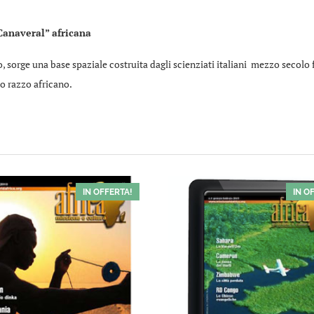
 Canaveral” africana
, sorge una base spaziale costruita dagli scienziati italiani mezzo secolo f
imo razzo africano.
IN OFFERTA!
IN O