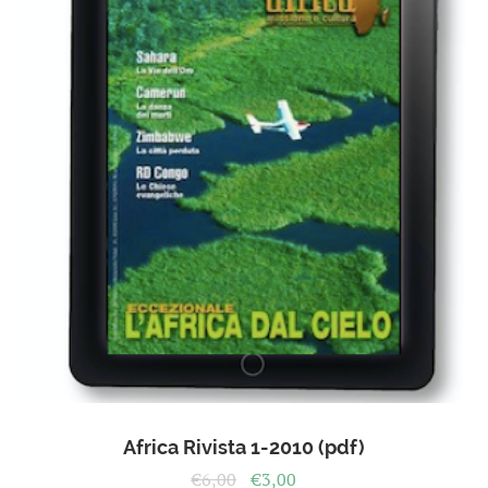
Africa Rivista 1-2010 (pdf)
Il
Il
€
6,00
€
3,00