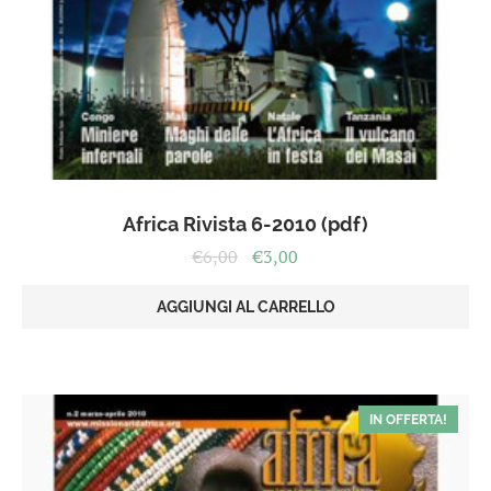
Africa Rivista 6-2010 (pdf)
Il
Il
€
6,00
€
3,00
prezzo
prezzo
originale
attuale
AGGIUNGI AL CARRELLO
era:
è:
€6,00.
€3,00.
IN OFFERTA!