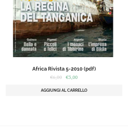
Africa Rivista 5-2010 (pdf)
Il
Il
€
6,00
€
3,00
prezzo
prezzo
originale
attuale
AGGIUNGI AL CARRELLO
era:
è:
€6,00.
€3,00.