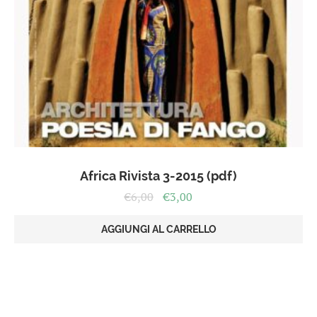
Africa Rivista 3-2015 (pdf)
Il
Il
€
6,00
€
3,00
prezzo
prezzo
originale
attuale
AGGIUNGI AL CARRELLO
era:
è:
€6,00.
€3,00.