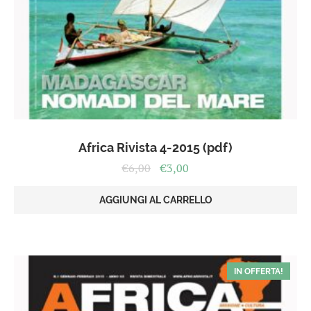
Africa Rivista 4-2015 (pdf)
Il
Il
€
6,00
€
3,00
prezzo
prezzo
originale
attuale
AGGIUNGI AL CARRELLO
era:
è:
€6,00.
€3,00.
IN OFFERTA!