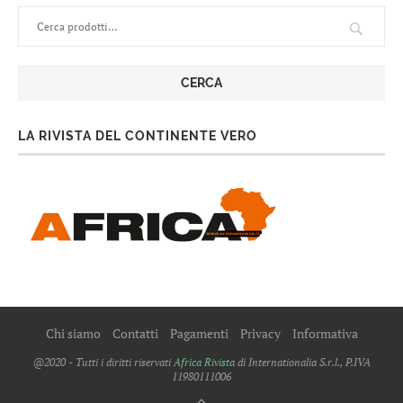
CERCA
LA RIVISTA DEL CONTINENTE VERO
Chi siamo
Contatti
Pagamenti
Privacy
Informativa
@2020 - Tutti i diritti riservati
Africa Rivista
di Internationalia S.r.l., P.IVA
11980111006