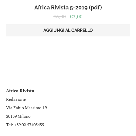
Africa Rivista 5-2019 (pdf)
Il
Il
€
6,00
€
3,00
prezzo
prezzo
originale
attuale
AGGIUNGI AL CARRELLO
era:
è:
€6,00.
€3,00.
Africa Rivista
Redazione
Via Fabio Massimo 19
20139 Milano
Tel: +39 02.57405455