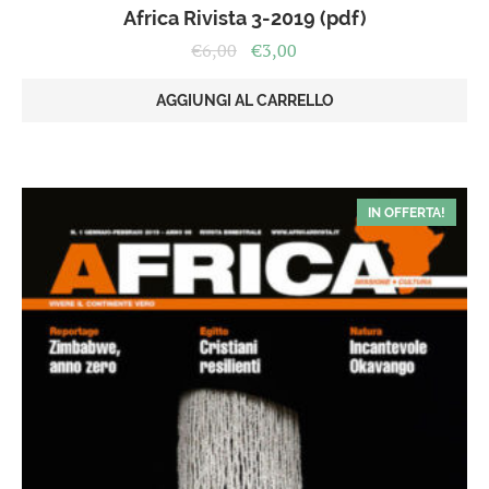
Africa Rivista 3-2019 (pdf)
Il
Il
€
6,00
€
3,00
prezzo
prezzo
originale
attuale
AGGIUNGI AL CARRELLO
era:
è:
€6,00.
€3,00.
IN OFFERTA!