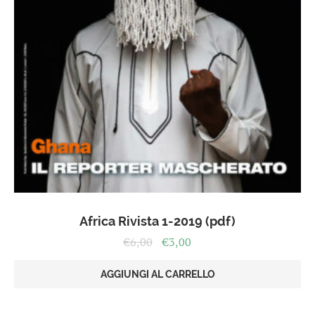
Africa Rivista 1-2019 (pdf)
Il
Il
€
6,00
€
3,00
prezzo
prezzo
originale
attuale
AGGIUNGI AL CARRELLO
era:
è:
€6,00.
€3,00.