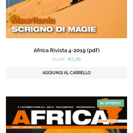
Africa Rivista 4-2019 (pdf)
Il
Il
€
6,00
€
3,00
prezzo
prezzo
originale
attuale
AGGIUNGI AL CARRELLO
era:
è:
€6,00.
€3,00.
IN OFFERTA!