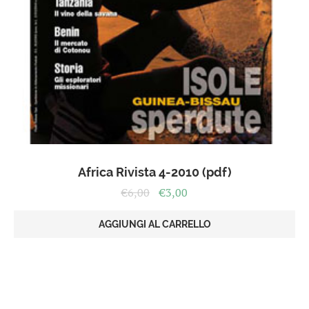
Africa Rivista 4-2010 (pdf)
Il
Il
€
6,00
€
3,00
prezzo
prezzo
originale
attuale
AGGIUNGI AL CARRELLO
era:
è:
€6,00.
€3,00.