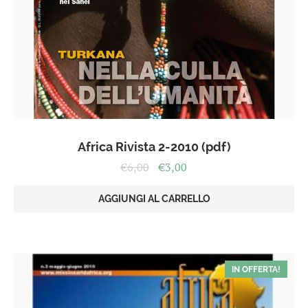
Africa Rivista 2-2010 (pdf)
Il
Il
€
6,00
€
3,00
prezzo
prezzo
originale
attuale
AGGIUNGI AL CARRELLO
era:
è:
€6,00.
€3,00.
IN OFFERTA!