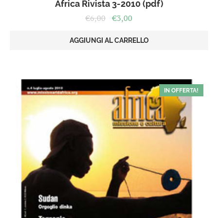
Africa Rivista 3-2010 (pdf)
Il
Il
€
6,00
€
3,00
prezzo
prezzo
originale
attuale
AGGIUNGI AL CARRELLO
era:
è:
€6,00.
€3,00.
IN OFFERTA!