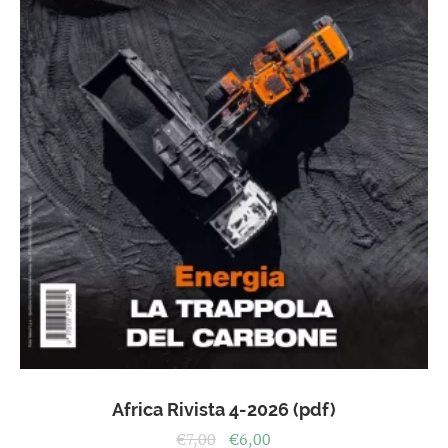
Africa Rivista 4-2026 (pdf)
Il
Il
€
7,00
€
6,00