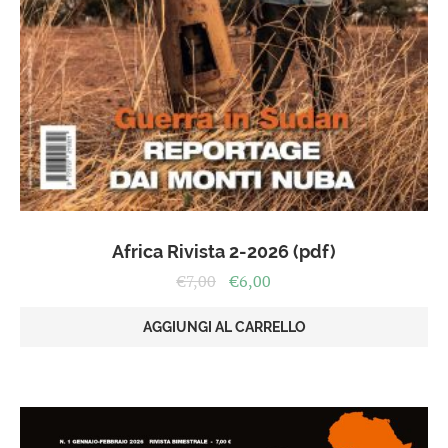
Africa Rivista 2-2026 (pdf)
Il
Il
€
7,00
€
6,00
prezzo
prezzo
originale
attuale
AGGIUNGI AL CARRELLO
era:
è:
€7,00.
€6,00.