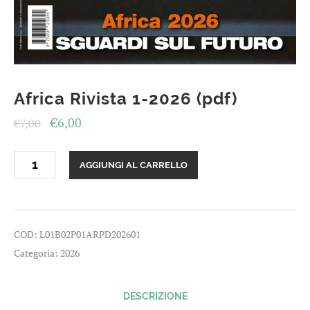
Africa Rivista 1-2026 (pdf)
Il
Il
€
6,00
€
7,00
prezzo
prezzo
Africa
originale
attuale
AGGIUNGI AL CARRELLO
Rivista
era:
è:
1-
2026
€7,00.
€6,00.
(pdf)
quantità
COD:
L01B02P01ARPD202601
Categoria:
2026
DESCRIZIONE