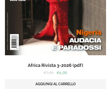
Africa Rivista 3-2026 (pdf)
Il
Il
€
7,00
€
6,00
prezzo
prezzo
originale
attuale
AGGIUNGI AL CARRELLO
era:
è:
€7,00.
€6,00.