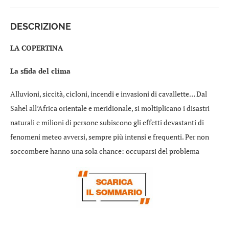
DESCRIZIONE
LA COPERTINA
La sfida del clima
Alluvioni, siccità, cicloni, incendi e invasioni di cavallette… Dal
Sahel all’Africa orientale e meridionale, si moltiplicano i disastri
naturali e milioni di persone subiscono gli effetti devastanti di
fenomeni meteo avversi, sempre più intensi e frequenti. Per non
soccombere hanno una sola chance: occuparsi del problema