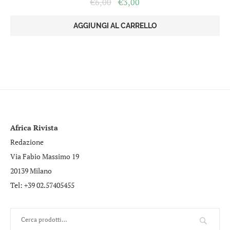
Il
Il
€
6,00
€
3,00
prezzo
prezzo
originale
attuale
AGGIUNGI AL CARRELLO
era:
è:
€6,00.
€3,00.
Africa Rivista
Redazione
Via Fabio Massimo 19
20139 Milano
Tel: +39 02.57405455