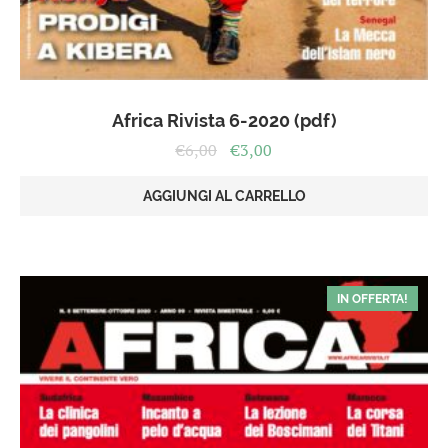
Africa Rivista 6-2020 (pdf)
Il
Il
€
6,00
€
3,00
prezzo
prezzo
originale
attuale
AGGIUNGI AL CARRELLO
era:
è:
€6,00.
€3,00.
IN OFFERTA!