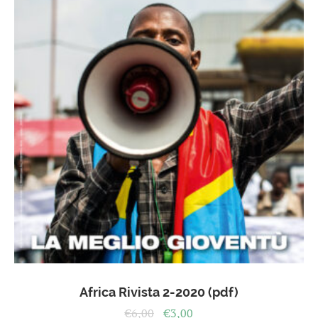
Africa Rivista 2-2020 (pdf)
Il
Il
€
6,00
€
3,00