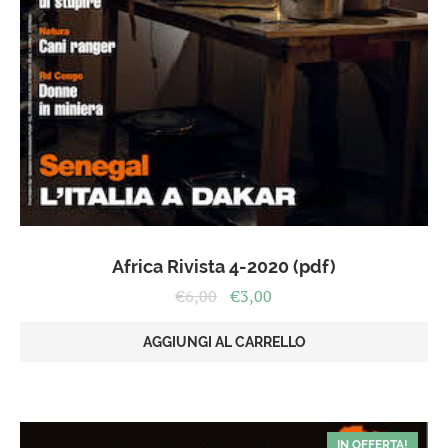
Africa Rivista 4-2020 (pdf)
Il
Il
€
6,00
€
3,00
prezzo
prezzo
originale
attuale
AGGIUNGI AL CARRELLO
era:
è:
€6,00.
€3,00.
IN OFFERTA!