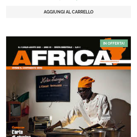
prezzo
prezzo
originale
attuale
AGGIUNGI AL CARRELLO
era:
è:
€6,00.
€3,00.
IN OFFERTA!