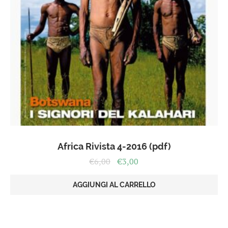
Africa Rivista 4-2016 (pdf)
Il
Il
€
6,00
€
3,00
prezzo
prezzo
originale
attuale
AGGIUNGI AL CARRELLO
era:
è:
€6,00.
€3,00.