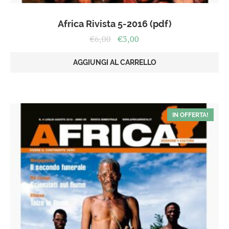
Africa Rivista 5-2016 (pdf)
Il
Il
€
6,00
€
3,00
prezzo
prezzo
originale
attuale
AGGIUNGI AL CARRELLO
era:
è:
€6,00.
€3,00.
IN OFFERTA!