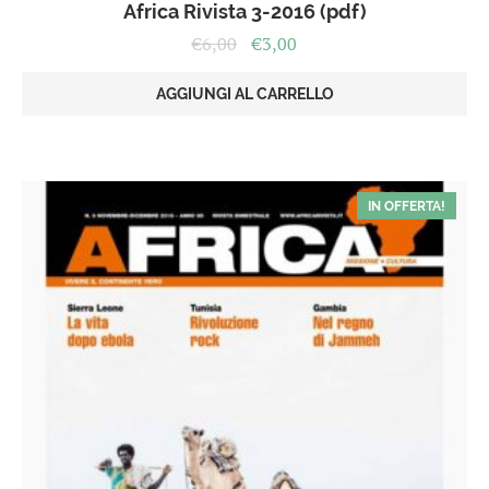
Africa Rivista 3-2016 (pdf)
Il
Il
€
6,00
€
3,00
prezzo
prezzo
originale
attuale
AGGIUNGI AL CARRELLO
era:
è:
€6,00.
€3,00.
IN OFFERTA!