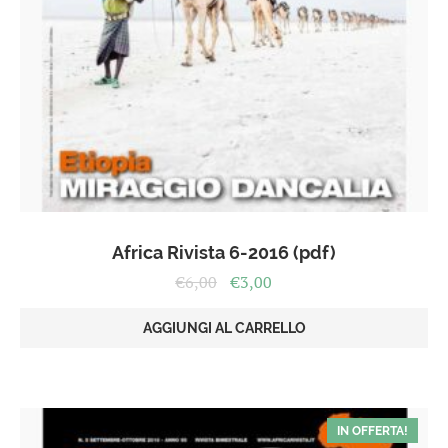
Africa Rivista 6-2016 (pdf)
Il
Il
€
6,00
€
3,00
prezzo
prezzo
originale
attuale
AGGIUNGI AL CARRELLO
era:
è:
€6,00.
€3,00.
IN OFFERTA!