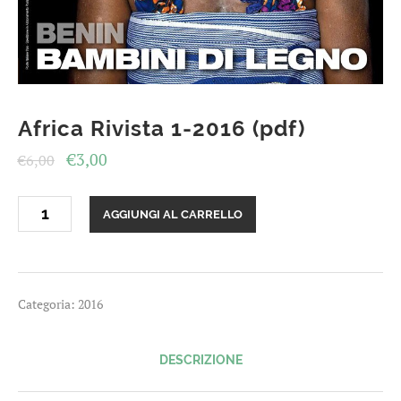
Africa Rivista 1-2016 (pdf)
Il
Il
€
3,00
€
6,00
prezzo
prezzo
Africa
originale
attuale
AGGIUNGI AL CARRELLO
Rivista
era:
è:
1-
2016
€6,00.
€3,00.
(pdf)
quantità
Categoria:
2016
DESCRIZIONE