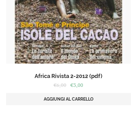
Africa Rivista 2-2012 (pdf)
Il
Il
€
6,00
€
3,00
prezzo
prezzo
originale
attuale
AGGIUNGI AL CARRELLO
era:
è:
€6,00.
€3,00.