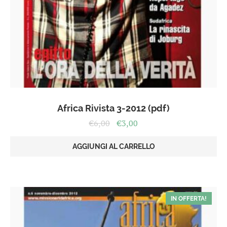
Africa Rivista 3-2012 (pdf)
Il
Il
€
6,00
€
3,00
prezzo
prezzo
originale
attuale
AGGIUNGI AL CARRELLO
era:
è:
€6,00.
€3,00.
IN OFFERTA!