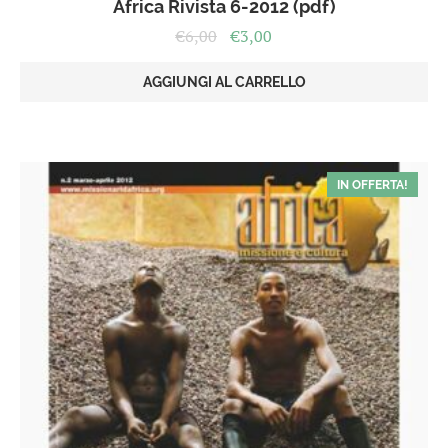
Africa Rivista 6-2012 (pdf)
Il
Il
€
6,00
€
3,00
prezzo
prezzo
originale
attuale
AGGIUNGI AL CARRELLO
era:
è:
€6,00.
€3,00.
IN OFFERTA!